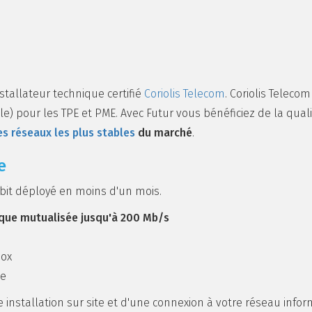
tallateur technique certifié
Coriolis Telecom
. Coriolis Teleco
ile) pour les TPE et PME. Avec Futur vous bénéficiez de la qua
es réseaux les plus stables
du marché
.
e
ébit déployé en moins d'un mois.
ique mutualisée jusqu'à 200 Mb/s
box
se
e installation sur site et d'une connexion à votre réseau infor